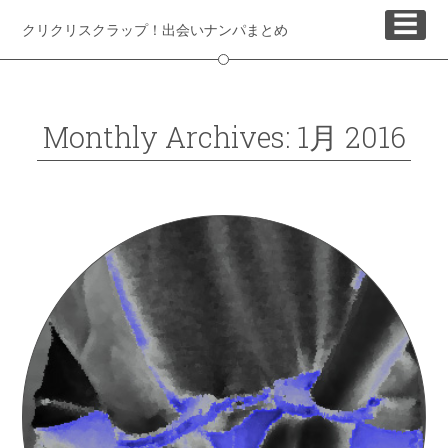
☰
クリクリスクラップ！出会いナンパまとめ
Monthly Archives: 1月 2016