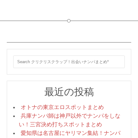
最近の投稿
オトナの東京エロスポットまとめ
兵庫ナンパ師は神戸以外でナンパをしな
い！三宮決め打ちスポットまとめ
愛知県は名古屋にヤリマン集結！ナンパ