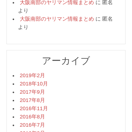
大阪南部のヤリマン情報まとめ
に
匿名
より
大阪南部のヤリマン情報まとめ
に
匿名
より
アーカイブ
2019年2月
2018年10月
2017年9月
2017年8月
2016年11月
2016年8月
2016年7月