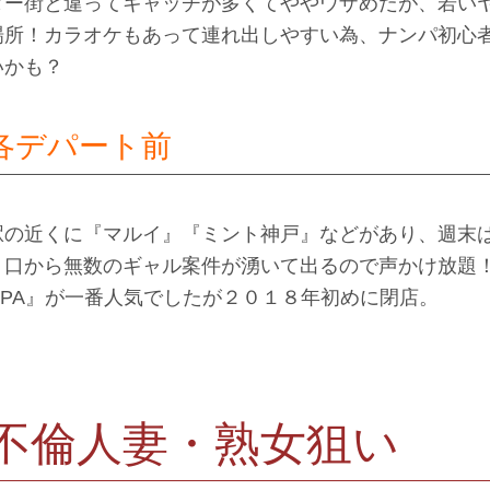
ター街と違ってキャッチが多くてややウザめだが、若い
場所！カラオケもあって連れ出しやすい為、ナンパ初心
いかも？
各デパート前
駅の近くに『マルイ』『ミント神戸』などがあり、週末
り口から無数のギャル案件が湧いて出るので声かけ放題
OPA』が一番人気でしたが２０１８年初めに閉店。
不倫人妻・熟女狙い