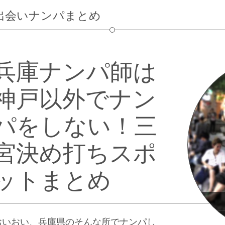
出会いナンパまとめ
兵庫ナンパ師は
神戸以外でナン
パをしない！三
宮決め打ちスポ
ットまとめ
おいおい、兵庫県のそんな所でナンパし