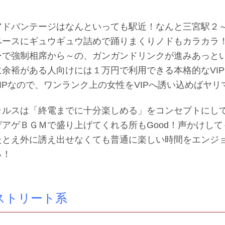
アドバンテージはなんといっても駅近！なんと三宮駅２
ペースにギュウギュウ詰めで踊りまくりノドもカラカラ
ーで強制相席から～の、ガンガンドリンクが進みあっと
に余裕がある人向けには１万円で利用できる本格的なVI
VIPなので、ワンランク上の女性をVIPへ誘い込めばヤ
ラルスは「終電までに十分楽しめる」をコンセプトにし
ゲアゲＢＧＭで盛り上げてくれる所もGood！声かけし
たとえ外に誘え出せなくても普通に楽しい時間をエンジ
っ！
ストリート系